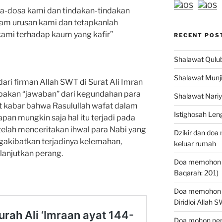
sa-dosa kami dan tindakan-tindakan
lam urusan kami dan tetapkanlah
kami terhadap kaum yang kafir”
RECENT POS
Shalawat Qulub 
Shalawat Munjiy
ri firman Allah SWT di Surat Ali Imran
rupakan “jawaban” dari kegundahan para
Shalawat Nariy
 kabar bahwa Rasulullah wafat dalam
Istighosah Len
an mungkin saja hal itu terjadi pada
telah menceritakan ihwal para Nabi yang
Dzikir dan doa
ngakibatkan terjadinya kelemahan,
keluar rumah
anjutkan perang.
Doa memohon ke
Baqarah: 201)
Doa memohon k
Diridloi Allah 
Doa mohon perl