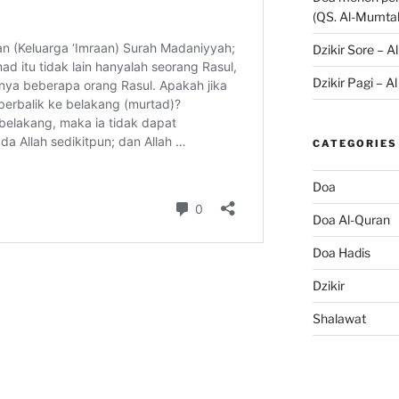
(QS. Al-Mumta
Dzikir Sore – A
Dzikir Pagi – A
CATEGORIES
Doa
Doa Al-Quran
Doa Hadis
Dzikir
Shalawat