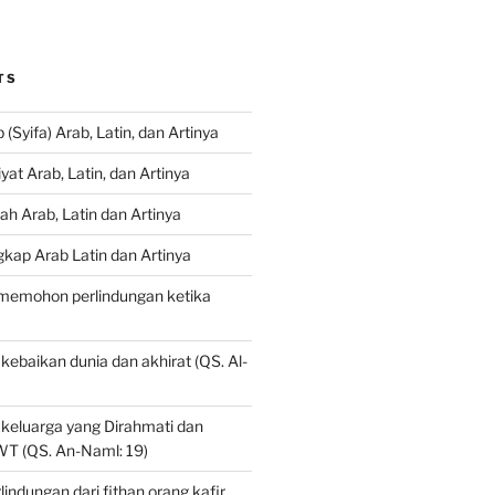
TS
(Syifa) Arab, Latin, dan Artinya
at Arab, Latin, dan Artinya
ah Arab, Latin dan Artinya
gkap Arab Latin dan Artinya
 memohon perlindungan ketika
baikan dunia dan akhirat (QS. Al-
eluarga yang Dirahmati dan
SWT (QS. An-Naml: 19)
indungan dari fithan orang kafir