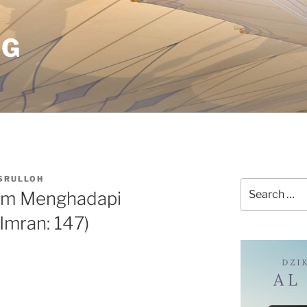
OG
SRULLOH
Search
lam Menghadapi
for:
 Imran: 147)