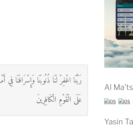
رَبَّنَا اغْفِرْ لَنَا ذُنُوبَنَا وَإِسْرَافَنَا فِي أَم
Al Ma't
عَلَى الْقَوْمِ الْكَافِرِينَ
Yasin Ta