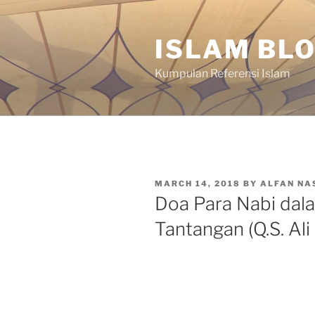
Skip
to
ISLAM BL
content
Kumpulan Referensi Islam
POSTED
MARCH 14, 2018
BY
ALFAN NA
ON
Doa Para Nabi da
Tantangan (Q.S. Ali