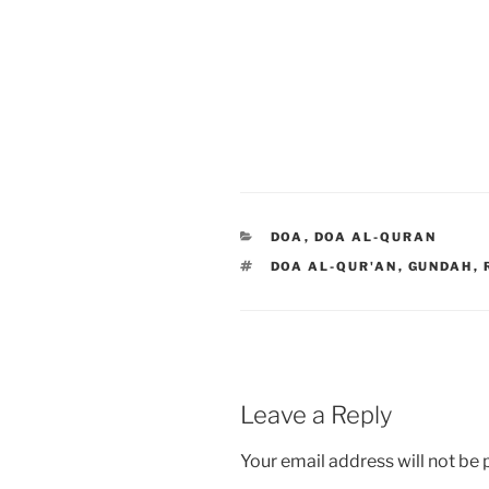
CATEGORIES
DOA
,
DOA AL-QURAN
TAGS
DOA AL-QUR'AN
,
GUNDAH
,
Leave a Reply
Your email address will not be 