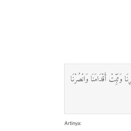
ْرِنَا وَثَبِّتْ أَقْدَامَنَا وَانْصُرْنَا
Artinya: