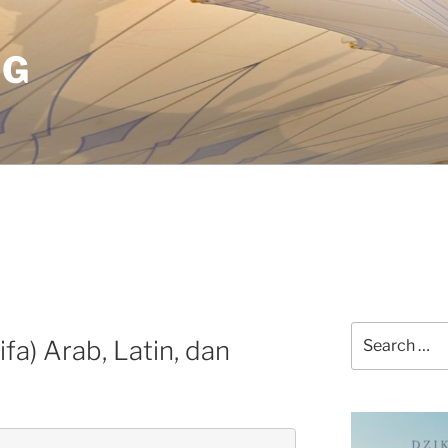
OG
Search
fa) Arab, Latin, dan
for: