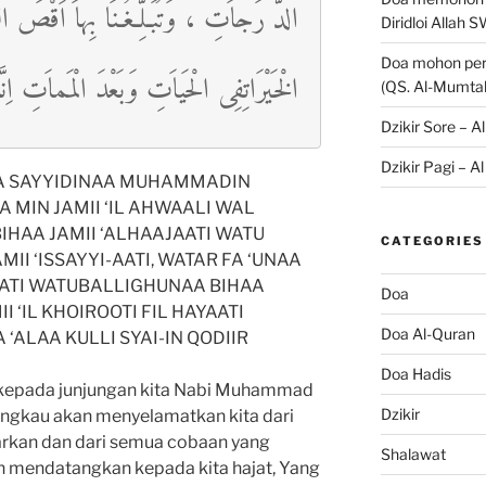
الدَّ رَجاَتِ ، وَتُبَـلِّـغُـنَا بِهاَ اَقْصَ ا
Diridloi Allah 
Doa mohon perl
الْخَيْرَاتِفِى الْحَياَتِ وَبَعْدَ الْمَماَتِ اِ
(QS. Al-Mumta
Dzikir Sore – A
Dzikir Pagi – A
A SAYYIDINAA MUHAMMADIN
 MIN JAMII ‘IL AHWAALI WAL
IHAA JAMII ‘ALHAAJAATI WATU
CATEGORIES
II ‘ISSAYYI-AATI, WATAR FA ‘UNAA
AATI WATUBALLIGHUNAA BIHAA
Doa
 ‘IL KHOIROOTI FIL HAYAATI
Doa Al-Quran
‘ALAA KULLI SYAI-IN QODIIR
Doa Hadis
 kepada junjungan kita Nabi Muhammad
Dzikir
Engkau akan menyelamatkan kita dari
kan dan dari semua cobaan yang
Shalawat
n mendatangkan kepada kita hajat, Yang