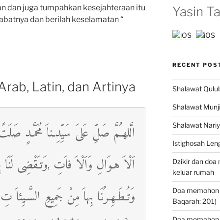
n dan juga tumpahkan kesejahteraan itu
Yasin Ta
abatnya dan berilah keselamatan “
RECENT POS
rab, Latin, dan Artinya
Shalawat Qulub 
Shalawat Munjiy
Shalawat Nariy
الَّلهـُمَّ صَلِّ عَلىَ سَيِّدِـناَ مُحَمَّـدٍ صَلَت
Istighosah Len
اَلْاَ هـوَالِ وَاَلْاَ فاَتِ ,وَتـَقْضِى لَن ،
Dzikir dan doa
keluar rumah
وَتُـطَـهِـرُنَا بِهاَ مِنْ جَمِيعِ السَّـيِئاَ تِ و
Doa memohon ke
Baqarah: 201)
Doa memohon k