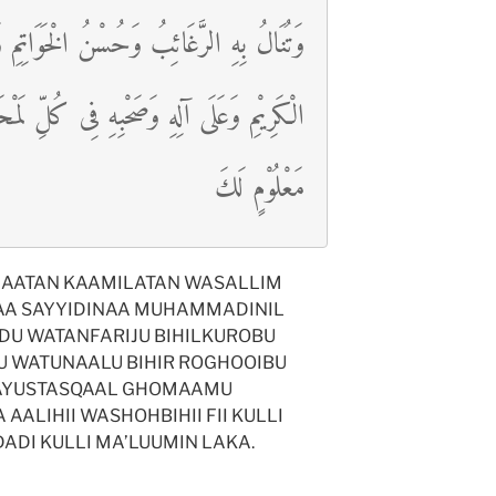
وَتُنَالُ بِهِ الرَّغَائِبُ وَحُسْنُ الْخَوَاتِمِ و
الْكَرِيْمِ وَعَلَى آلِهِ وَصَحْبِهِ فِى كُلِّ لَم
مَعْلُوْمٍ لَكَ
AATAN KAAMILATAN WASALLIM
A SAYYIDINAA MUHAMMADINIL
ODU WATANFARIJU BIHILKUROBU
U WATUNAALU BIHIR ROGHOOIBU
AYUSTASQAAL GHOMAAMU
 AALIHII WASHOHBIHII FII KULLI
ADI KULLI MA’LUUMIN LAKA.