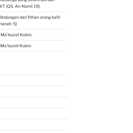
SWT (QS. An-Naml: 19)
indungan dari fithan orang kafir
hanah: 5)
l Ma’tsurat Kubro
l Ma’tsurat Kubro