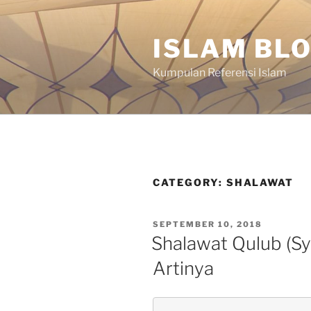
Skip
to
ISLAM BL
content
Kumpulan Referensi Islam
CATEGORY:
SHALAWAT
POSTED
SEPTEMBER 10, 2018
ON
Shalawat Qulub (Syi
Artinya