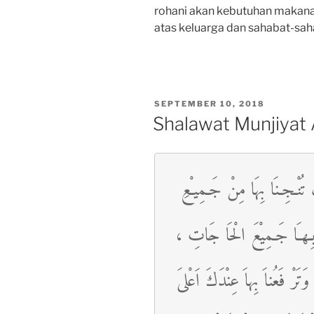
rohani akan kebutuhan makana
atas keluarga dan sahabat-sah
POSTED
SEPTEMBER 10, 2018
ON
Shalawat Munjiyat A
ً تُنْـجِـنَا بِهَا مِنْ جَـمِيـْعِ
َا بِـهـَا جَـمِيْعَ الْحَا جَاتِ
َتَرْ فَعُناَ بِهاَ عِنْدَكَ اَعْلىَ