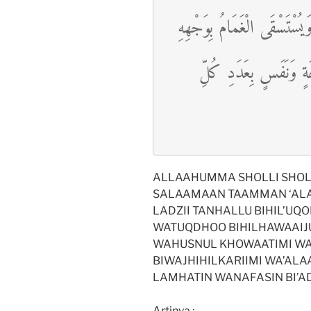
َيُسْتَسْقَى الْغَمَامُ بِوَجْهِهِ
ْحَةٍ وَنَفَسٍ بِعَدَدِ كُلِّ
ALLAAHUMMA SHOLLI SHOL
SALAAMAAN TAAMMAN ‘ALA
LADZII TANHALLU BIHIL’UQ
WATUQDHOO BIHILHAWAAIJ
WAHUSNUL KHOWAATIMI W
BIWAJHIHILKARIIMI WA’ALAA
LAMHATIN WANAFASIN BI’AD
Artinya :