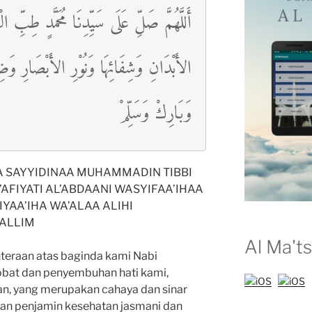
أَللَّهُمَّ صَلِّ عَلَى سَيِّدِنَا مُحَمَّدٍ طِبِّ الْ
الأَبْدَانِ وَشِفَائِهَا وَنُوْرِ الأَبْصَارِ وَضِيَا
وَبَارِكْ وَسَلِّمْ
 SAYYIDINAA MUHAMMADIN TIBBI
FIYATI AL’ABDAANI WASYIFAA’IHAA
YAA’IHA WA’ALAA ALIHI
ALLIM
Al Ma't
hteraan atas baginda kami Nabi
at dan penyembuhan hati kami,
n, yang merupakan cahaya dan sinar
an penjamin kesehatan jasmani dan