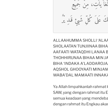
لْغاَ ياَتِ، مِنْ جَمِيْعِ
نَّكَ عَلىَ كُلِّ شَيئٍ قَـدِ يْرٌ
ALLAAHUMMA SHOLLI ‘ALA
SHOLAATAN TUNJIINAA BIHAA
AAFAATI WATAQDHI LANAA B
THOHHIRUNAA BIHAA MIN JAM
BIHA ‘INDAKA A’LADDAROJ
AQSHOL GHOOYAATI MINJAMII
WABA’DAL MAMAATI INNAKA 
Ya Allah limpahkanlah rahmat
SAW, yang dengan rahmat itu 
semua keadaan yang mendebar
dengan rahmat itu Engkau aka