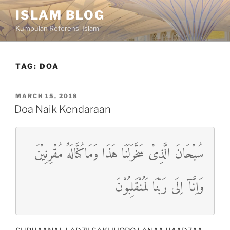
Skip
ISLAM BLOG
to
Kumpulan Referensi Islam
content
TAG:
DOA
POSTED
MARCH 15, 2018
ON
Doa Naik Kendaraan
سُبْحَانَ الَّذِىْ سَخَّرَلَنَا هَذَا وَمَاكُنَّالَهُ مُقْرِنِيْنَ
وَاِنَّآ اِلَى رَبّنَا لَمُنْقَلِبُوْنَ